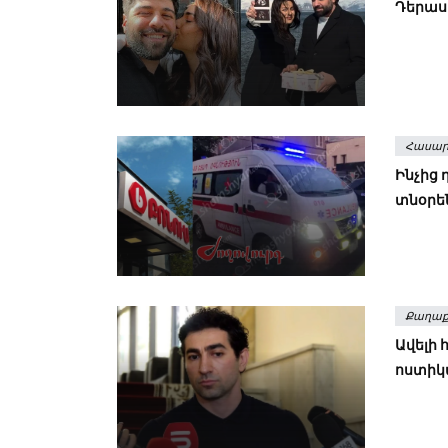
Դերասա
Հասար
Ինչից 
տնօրե
Քաղաք
Ավելի 
ոստիկ