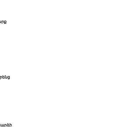
արք
րենց
վարձի