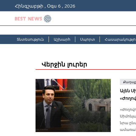
Հինգշաբթի , Օգս 6 , 2026
Տնտեսություն
Աշխարհ
Սպորտ
Հասարակությո
Վերջին լուրեր
Քաղաք
Ալեն Ս
«Ժողով
«Ժողովո
Սիմոնյա
նրա ըն
ամառան