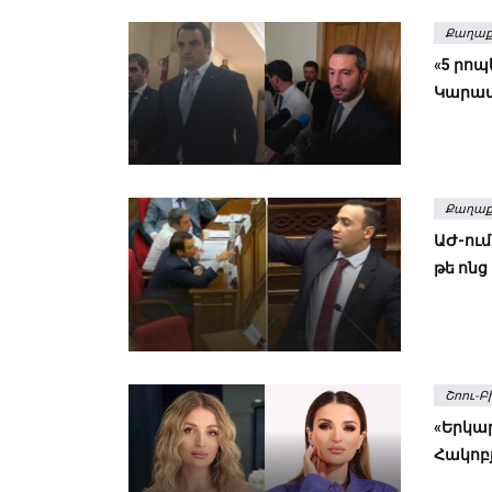
Քաղաք
«5 րոպ
Կարապ
Քաղաք
ԱԺ-ում
թե ոնց
Շոու-Բ
«Երկար
Հակոբյ