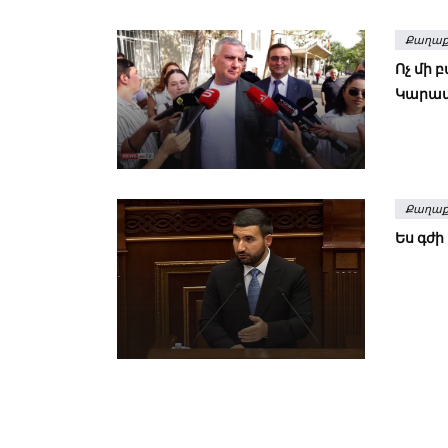
Քաղաք
Ոչ մի բ
Կարա
Քաղաք
Ես գժի