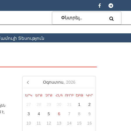
ամուլի Տեսություն
Օգոստոս,
2026
ԵՐԿ
ԵՐՔ
ՉՐՔ
ՀՆԳ
ՈՒՐԲ
ՇԲԹ
ԿԻՐ
27
28
29
30
31
1
2
լեն
 է,
3
4
5
6
7
8
9
10
11
12
13
14
15
16