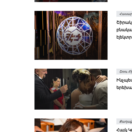
Հասար
Շիրակի
բնակավ
էլեկտ
Շոու-Բ
Ինչպես
երեխա
Քաղաք
Հայկ 