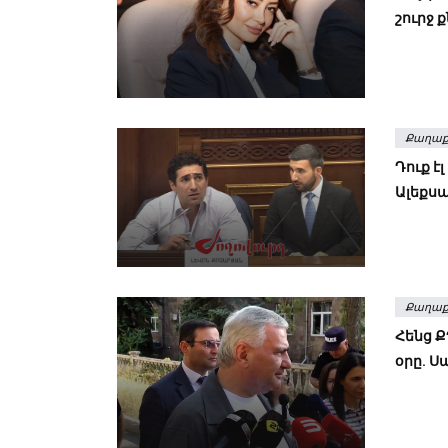
շուրջ 
Քաղաք
Դուք է
Ալեքսա
Քաղաք
Հենց Ք
օրը. 