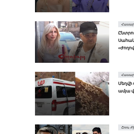
Հասար
Ընտրո
Սահակյ
«Ժողով
Հասար
Մեղվի
ամյա վ
Շոու-Բ