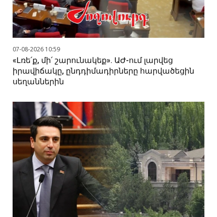
07-08-2026 10:59
«Լռե՛ք, մի՛ շարունակեք». ԱԺ-ում լարվեց
իրավիճակը, ընդդիմադիրները հարվածեցին
սեղաններին