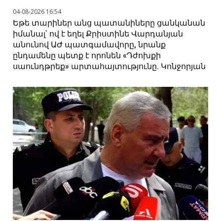
04-08-2026 16:54
Եթե տարիներ անց պատանիները ցանկանան
իմանալ՝ ով է եղել Քրիստինե Վարդանյան
անունով ԱԺ պատգամավորը, նրանք
ընդամենը պետք է որոնեն «Դժոխքի
սաունդթրեք» արտահայտությունը. Կոնջորյան