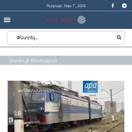
Ուրբաթ , Օգս 7 , 2026
Մամուլի Տեսություն
ՔԱՂԱՔԱԿԱՆՈՒԹՅՈՒՆ