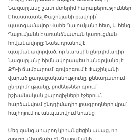
Նազարյանը շատ մտերիմ հարաբերություններ
է հաստատել Փաշինյանի քավորի`
պատգամավոր Վահե Ղալումյանի հետ, և հենց
Ղալումյանն է առանձնատան կառուցման
հովանավորը: Նաեւ դրանով է
պայմանավորված, որ նախկին ընդդիմադիր
Նազարյանը հիմնավորապես հանգրվանել է
ՔՊ-ի ճամբարում` գովերգում է Փաշինյանի
վարած քաղաքականությունը, քննադատում
ընդդիմությանը, քոմենթներ գրում
իշխանական քարոզիչների էջերում,
հարձակվում ընդդիմադիր լրագրողների վրա`
հայհոյում ու անպատվում նրանց:
Մեզ զանգահարող կիրանցեցին ասաց, որ
գյուղում հաճախ են Ղալումյանի