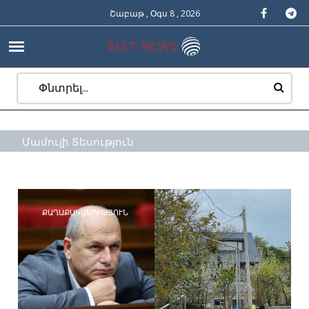
Շաբաթ , Օգս 8 , 2026
Մամուլի Տեսություն
ՔԱՂԱՔԱԿԱՆՈՒԹՅՈՒՆ