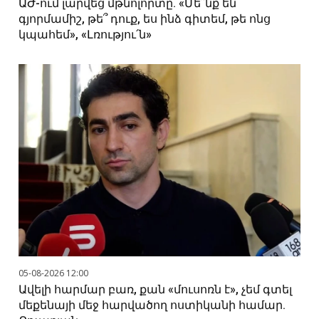
ԱԺ-ում լարվեց մթնոլորտը. «Մե՞նք են
գյորմամիշ, թե՞ դուք, ես ինձ գիտեմ, թե ոնց
կպահեմ», «Լռությու՛ն»
05-08-2026 12:00
Ավելի հարմար բառ, քան «մուսոռն է», չեմ գտել
մեքենայի մեջ հարվածող ոստիկանի համար.