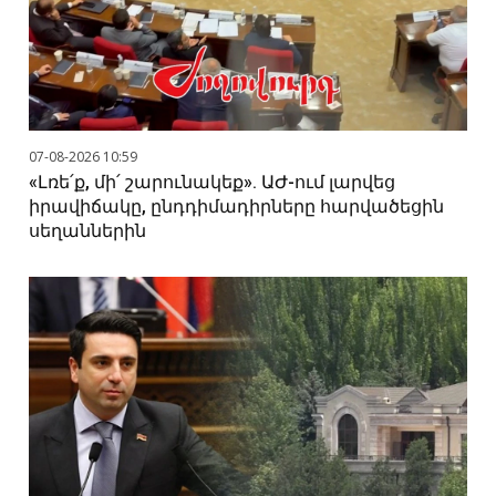
07-08-2026 10:59
«Լռե՛ք, մի՛ շարունակեք». ԱԺ-ում լարվեց
իրավիճակը, ընդդիմադիրները հարվածեցին
սեղաններին