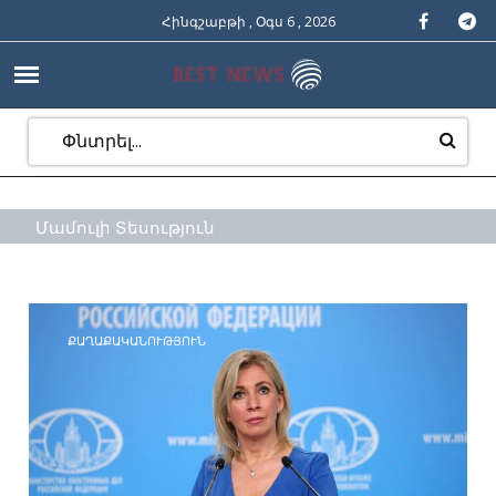
Հինգշաբթի , Օգս 6 , 2026
Մամուլի Տեսություն
ՔԱՂԱՔԱԿԱՆՈՒԹՅՈՒՆ