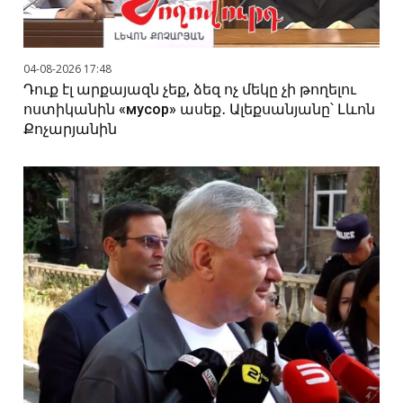
04-08-2026 17:48
Դուք էլ արքայազն չեք, ձեզ ոչ մեկը չի թողելու
ոստիկանին «мусор» ասեք․ Ալեքսանյանը՝ Լևոն
Քոչարյանին