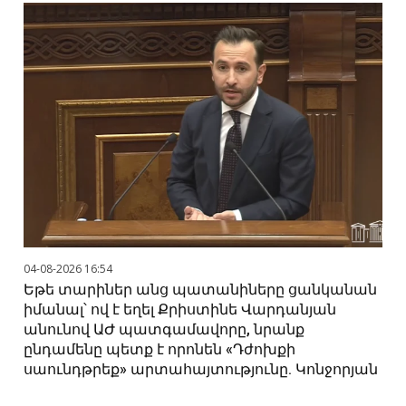
04-08-2026 16:54
Եթե տարիներ անց պատանիները ցանկանան
իմանալ՝ ով է եղել Քրիստինե Վարդանյան
անունով ԱԺ պատգամավորը, նրանք
ընդամենը պետք է որոնեն «Դժոխքի
սաունդթրեք» արտահայտությունը. Կոնջորյան