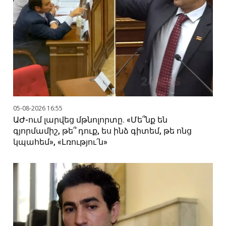
05-08-2026 16:55
ԱԺ-ում լարվեց մթնոլորտը. «Մե՞նք են
գյորմամիշ, թե՞ դուք, ես ինձ գիտեմ, թե ոնց
կպահեմ», «Լռությու՛ն»