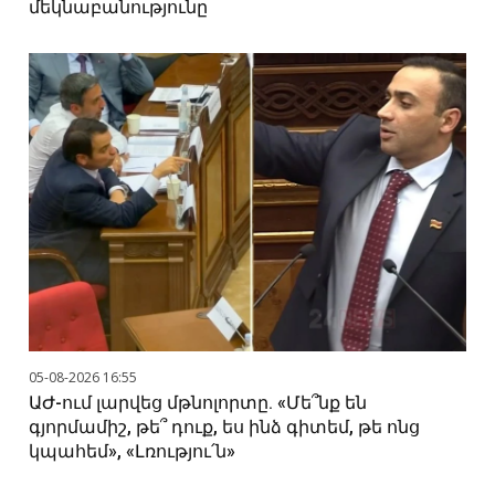
մեկնաբանությունը
05-08-2026 16:55
ԱԺ-ում լարվեց մթնոլորտը. «Մե՞նք են
գյորմամիշ, թե՞ դուք, ես ինձ գիտեմ, թե ոնց
կպահեմ», «Լռությու՛ն»