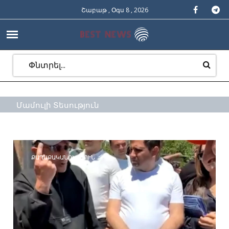
Շաբաթ , Օգս 8 , 2026
Մամուլի Տեսություն
ՔԱՂԱՔԱԿԱՆՈՒԹՅՈՒՆ