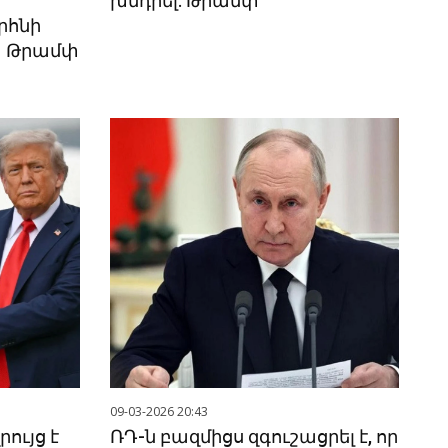
խնդրել. Թրամփ
րհնի
ն․ Թրամփ
09-03-2026 20:43
ույց է
ՌԴ-ն բազմիցս զգուշացրել է, որ