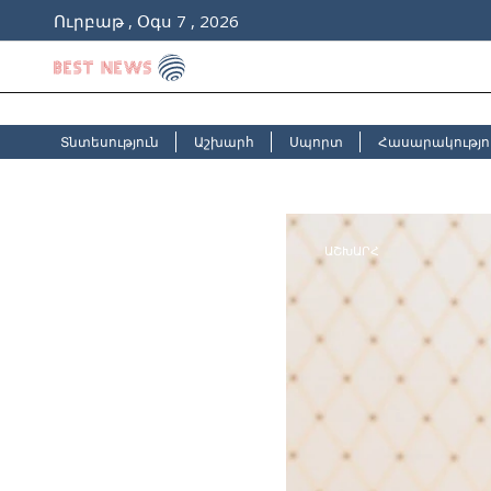
Ուրբաթ , Օգս 7 , 2026
Տնտեսություն
Աշխարհ
Սպորտ
Հասարակությո
ԱՇԽԱՐՀ