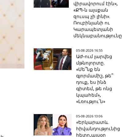
վիրավորում էին»,
«ՔՊ-ն այսքան
զուսպ չի լինի».
Ռուբինյանի ու
Կարապետյանի
մեկնաբանությունը
05-08-2026 16:55
ԱԺ-ում լարվեց
մթնոլորտը.
«Մե՞նք են
գյորմամիշ, թե՞
դուք, ես ինձ
գիտեմ, թե ոնց
կպահեմ»,
«Լռությու՛ն»
05-08-2026 13:06
«Երկարատև
հիվանդությունից
հետո,այսօր