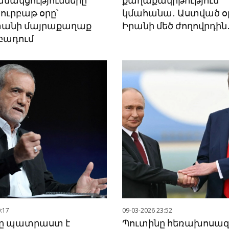
անակցությունները
քաղաքակրթություն
 ուրբաթ օրը՝
կմահանա․ Աստված օ
անի մայրաքաղաք
Իրանի մեծ ժողովրդի
բադում
:17
09-03-2026 23:52
ը պատրաստ է
Պուտինը հեռախոսազր