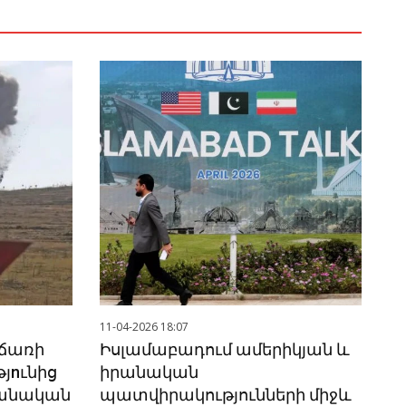
11-04-2026 18:07
ճառի
Իսլամաբադում ամերիկյան և
յnւնից
իրանական
ջանական
պատվիրակությունների միջև