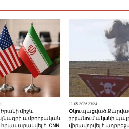
:11
11-05-2026 23:24
 Իրանի միջև
Օկnւպացված Քարվա
յնագրի ամբողջական
շրջանում ակшնի պայթ
հրապարակվել է․ CNN
վիրավnրվել է ադրբե