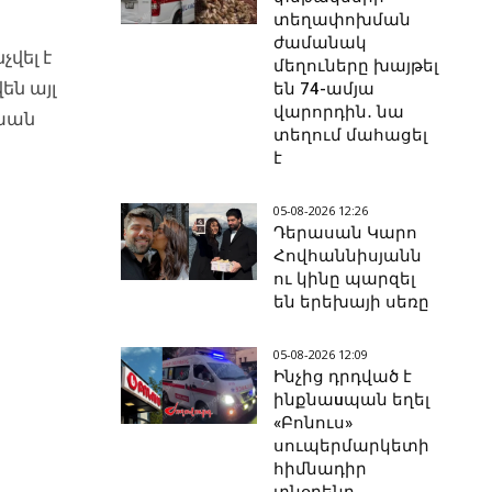
տեղափոխման
ժամանակ
վել է
մեղուները խայթել
են այլ
են 74-ամյա
վարորդին․ նա
սխան
տեղում մահացել
է
05-08-2026 12:26
Դերասան Կարո
Հովհաննիսյանն
ու կինը պարզել
են երեխայի սեռը
05-08-2026 12:09
Ինչից դրդված է
ինքնաuպան եղել
«Բոնուս»
սուպերմարկետի
հիմնադիր