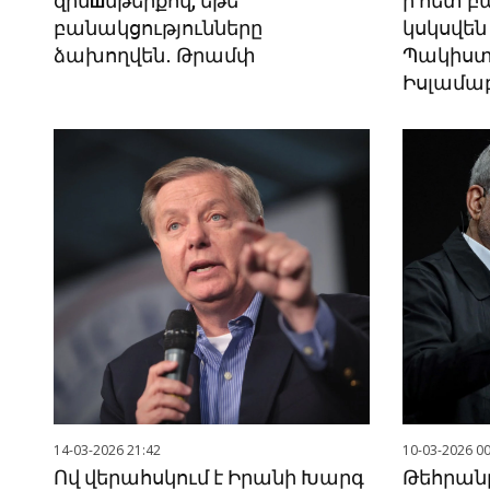
զինшմթերքով, եթե
ի հետ բ
բանակցությունները
կսկսվեն
ձախողվեն․ Թրամփ
Պակիստ
Իսլամա
14-03-2026 21:42
10-03-2026 00
Ով վերահսկում է Իրանի Խարգ
Թեհրան