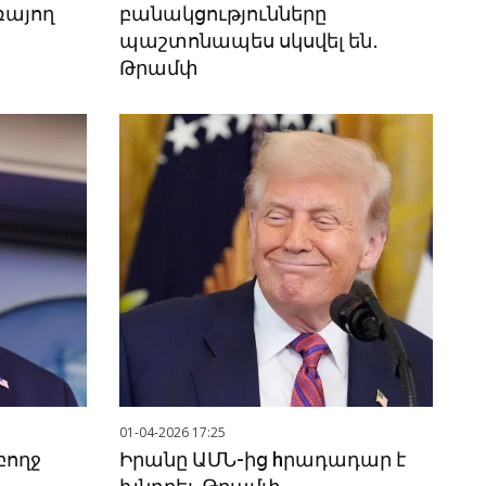
ռայող
բանակցությունները
պաշտոնապես սկսվել են․
Թրամփ
01-04-2026 17:25
բողջ
Իրանը ԱՄՆ-ից hրադադար է