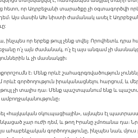
զմիցս տեղեկացվել է, հատկապես անցյալ տարի տե
ց հետո, որ Ադրբեջանի տարածքը չի օգտագործվի որ
եմ։ Այս մասին ԱԽ նիստի ժամանակ ասել է Ադրբեջա
ը:
տա, ինչպես որ երբեք թույլ չենք տվել։ Որովհետև դրա 
եջանը ո՛չ այն ժամանակ, ո՛չ էլ այս անգամ չի մասնակ
յուններին և չի մասնակցի։
քորոշումն է։ Մենք որևէ շահագրգռվածություն չունեն
 որևէ գործողություն իրականացնելու հարցում, և մե
թույլ չի տալիս դա։ Մենք պաշտպանում ենք և պաշտ
 ամբողջականությունը։
դրել «հայկական օկուպացիային», այնպես էլ պատրաս
ցանկացած չար ուժի դեմ, և թող Իրանը չմոռանա դա։ Ն
 ահաբեկչական գործողությունը, ինչպես նաև մյուս 