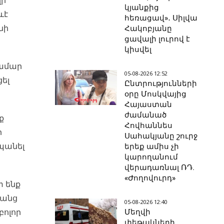
ղի
կյանքից
ևէ
հեռացավ»․ Սիլվա
նի
Հակոբյանը
ցավալի լուրով է
կիսվել
համար
05-08-2026 12:52
ցել
Ընտրությունների
օրը Մոսկվայից
Հայաստան
ժամանած
ք
Հովհաննես
ր
Սահակյանը շուրջ
պանել
երեք ամիս չի
կարողանում
վերադառնալ ՌԴ.
«Ժողովուրդ»
տ ենք
րանց
05-08-2026 12:40
բոլոր
Մեղվի
փեթակների