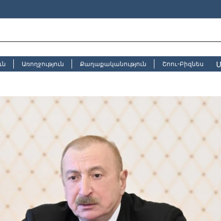
Մ
ւն
Առողջություն
Քաղաքականություն
Շոու-Բիզնես