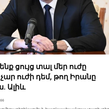
ք ցույց տալ մեր ուժը
ար ուժի դեմ, թող Իրանը
. Ալիև
66