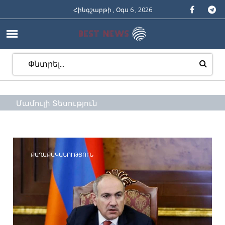
Հինգշաբթի , Օգս 6 , 2026
Մամուլի Տեսություն
ՔԱՂԱՔԱԿԱՆՈՒԹՅՈՒՆ