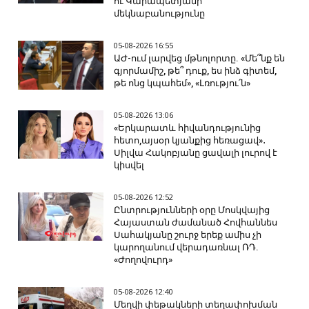
ու Կարապետյանի
մեկնաբանությունը
05-08-2026 16:55
ԱԺ-ում լարվեց մթնոլորտը. «Մե՞նք են
գյորմամիշ, թե՞ դուք, ես ինձ գիտեմ,
թե ոնց կպահեմ», «Լռությու՛ն»
05-08-2026 13:06
«Երկարատև հիվանդությունից
հետո,այսօր կյանքից հեռացավ»․
Սիլվա Հակոբյանը ցավալի լուրով է
կիսվել
05-08-2026 12:52
Ընտրությունների օրը Մոսկվայից
Հայաստան ժամանած Հովհաննես
Սահակյանը շուրջ երեք ամիս չի
կարողանում վերադառնալ ՌԴ.
«Ժողովուրդ»
05-08-2026 12:40
Մեղվի փեթակների տեղափոխման