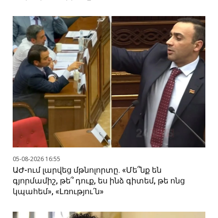
05-08-2026 16:55
ԱԺ-ում լարվեց մթնոլորտը. «Մե՞նք են
գյորմամիշ, թե՞ դուք, ես ինձ գիտեմ, թե ոնց
կպահեմ», «Լռությու՛ն»