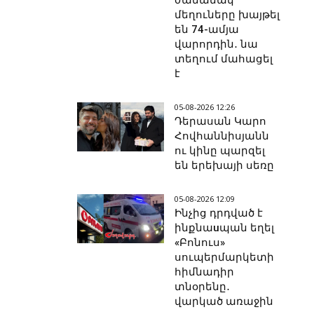
ժամանակ
մեղուները խայթել
են 74-ամյա
վարորդին․ նա
տեղում մահացել
է
05-08-2026 12:26
Դերասան Կարո
Հովհաննիսյանն
ու կինը պարզել
են երեխայի սեռը
05-08-2026 12:09
Ինչից դրդված է
ինքնաuպան եղել
«Բոնուս»
սուպերմարկետի
հիմնադիր
տնօրենը․
վարկած առաջին