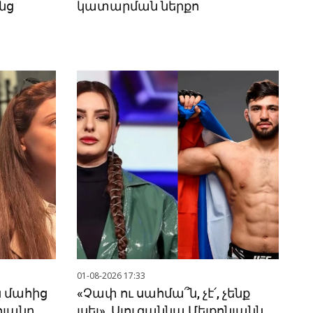
նց
կատարման ներքո
01-08-2026 17:33
ն մահից
«Չափ ու սահմա՞ն, չէ՛, չենք
ոյանը
լսել». Սյուզաննա Մելքոնյանն