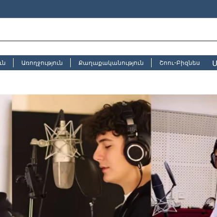
Մ
ւն
Առողջություն
Քաղաքականություն
Շոու-Բիզնես