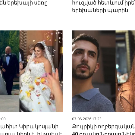
են երեխայի սեռը
հուզված հետևում իրե
երեխաների պարին
:00
03-08-2026 17:23
նահիտ Կիրակոսյանի
Քույրիկի ողբերգակա
արսանիքն է․ ինչպես է
40 օր անց Նորայր Նիկ