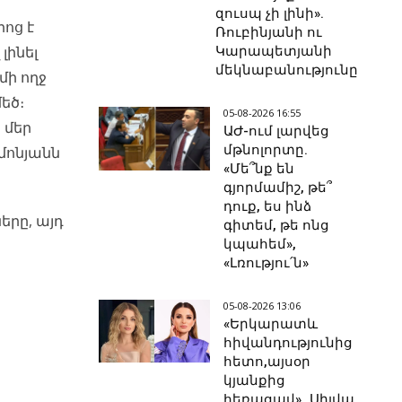
զուսպ չի լինի».
րոց է
Ռուբինյանի ու
լինել
Կարապետյանի
մեկնաբանությունը
մի ողջ
եծ։
05-08-2026 16:55
 մեր
ԱԺ-ում լարվեց
մթնոլորտը.
իմոնյանն
«Մե՞նք են
գյորմամիշ, թե՞
դուք, ես ինձ
երը, այդ
գիտեմ, թե ոնց
կպահեմ»,
«Լռությու՛ն»
05-08-2026 13:06
«Երկարատև
հիվանդությունից
հետո,այսօր
կյանքից
հեռացավ»․ Սիլվա