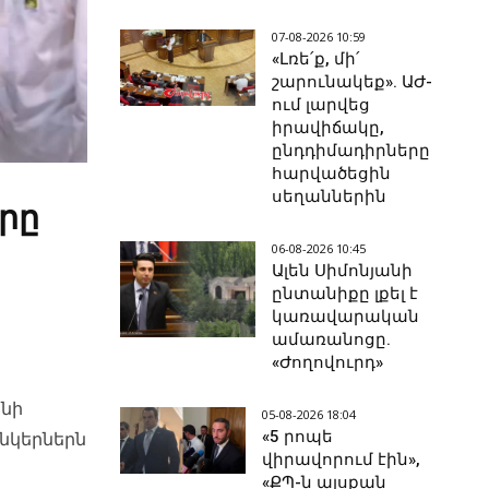
07-08-2026 10:59
«Լռե՛ք, մի՛
շարունակեք». ԱԺ-
ում լարվեց
իրավիճակը,
ընդդիմադիրները
հարվածեցին
սեղաններին
րը
06-08-2026 10:45
Ալեն Սիմոնյանի
ընտանիքը լքել է
կառավարական
ամառանոցը.
«Ժողովուրդ»
անի
05-08-2026 18:04
«5 րոպե
ընկերներն
վիրավորում էին»,
«ՔՊ-ն այսքան