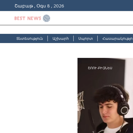
Շաբաթ , Օգս 8 , 2026
Տնտեսություն
Աշխարհ
Սպորտ
Հասարակությո
ՇՈՈՒ-ԲԻԶՆԵՍ