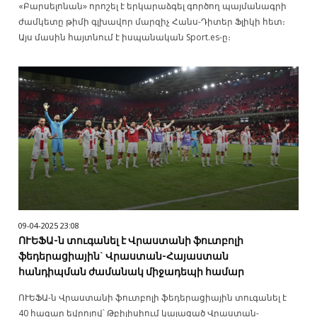
«Բարսելոնան» որոշել է երկարաձգել գործող պայմանագրի
ժամկետը թիմի գլխավոր մարզիչ Հանս-Դիտեր Ֆլիկի հետ։
Այս մասին հայտնում է իսպանական Sport.es-ը։
09-04-2025 23:08
ՈՒԵՖԱ-ն տուգանել է Վրաստանի ֆուտբոլի
ֆեդերացիային` Վրաստան-Հայաստան
հանդիպման ժամանակ միջադեպի համար
ՈՒԵՖԱ-ն Վրաստանի ֆուտբոլի ֆեդերացիային տուգանել է
40 հազար եվրոյով՝ Թբիլիսիում կայացած Վրաստան-