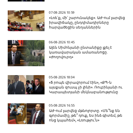
07-08-2026 10:59
«Լռե՛ք, մի՛ շարունակեք». ԱԺ-ում լարվեց
իրավիճակը, ընդդիմադիրները
հարվածեցին սեղաններին
06-08-2026 10:45
Ալեն Սիմոնյանի ընտանիքը լքել է
կառավարական ամառանոցը.
«Ժողովուրդ»
05-08-2026 18:04
«5 րոպե վիրավորում էին», «ՔՊ-ն
այսքան զուսպ չի լինի». Ռուբինյանի ու
Կարապետյանի մեկնաբանությունը
05-08-2026 16:55
ԱԺ-ում լարվեց մթնոլորտը. «Մե՞նք են
գյորմամիշ, թե՞ դուք, ես ինձ գիտեմ, թե
ոնց կպահեմ», «Լռությու՛ն»