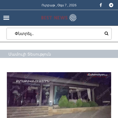
Ուրբաթ , Օգս 7 , 2026
Մամուլի Տեսություն
ՔԱՂԱՔԱԿԱՆՈՒԹՅՈՒՆ