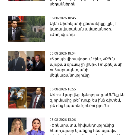
սեղաններին
06-08-2026 10:45
Ալեն Սիմոնյանի ընտանիքը լքել է
կառավարական ամառանոցը.
«Ժողովուրդ»
05-08-2026 18:04
«5 րոպե վիրավորում էին», «ՔՊ-ն
այսքան զուսպ չի լինի». Ռուբինյանի
ու Կարապետյանի
մեկնաբանությունը
05-08-2026 16:55
ԱԺ-ում լարվեց մթնոլորտը. «Մե՞նք են
գյորմամիշ, թե՞ դուք, ես ինձ գիտեմ,
թե ոնց կպահեմ», «Լռությու՛ն»
05-08-2026 13:06
«Երկարատև հիվանդությունից
հետո,այսօր կյանքից հեռացավ»․