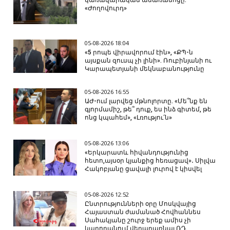
կառավարական ամառանոցը.
«Ժողովուրդ»
05-08-2026 18:04
«5 րոպե վիրավորում էին», «ՔՊ-ն
այսքան զուսպ չի լինի». Ռուբինյանի ու
Կարապետյանի մեկնաբանությունը
05-08-2026 16:55
ԱԺ-ում լարվեց մթնոլորտը. «Մե՞նք են
գյորմամիշ, թե՞ դուք, ես ինձ գիտեմ, թե
ոնց կպահեմ», «Լռությու՛ն»
05-08-2026 13:06
«Երկարատև հիվանդությունից
հետո,այսօր կյանքից հեռացավ»․ Սիլվա
Հակոբյանը ցավալի լուրով է կիսվել
05-08-2026 12:52
Ընտրությունների օրը Մոսկվայից
Հայաստան ժամանած Հովհաննես
Սահակյանը շուրջ երեք ամիս չի
կարողանում վերադառնալ ՌԴ.