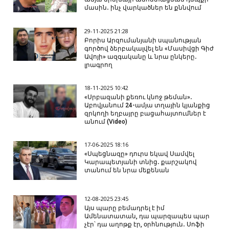
մասին․ ինչ վարկածներ են քննվում
29-11-2025 21:28
Բորիս Արզումանյանի սպանության
գործով ձերբակալվել են «Մասիվցի Գիժ
Ավոյի» ազգականը և նրա ընկերը․
լրագրող
18-11-2025 10:42
«Սրբազանի քեռու կնոջ թեման»․
Աբովյանում 24-ամյա տղային կյանքից
զրկողի եղբայրը բացահայտումներ է
անում (Video)
17-06-2025 18:16
«Սպեցնազը» դուրս եկավ Սամվել
Կարապետյանի տնից․ քարշակով
տանում են նրա մեքենան
12-08-2025 23:45
Այս պարը բեմադրել է իմ
Ամենատատան, դա պարզապես պար
չէր՝ դա աղոթք էր, օրհնություն․ Սոֆի