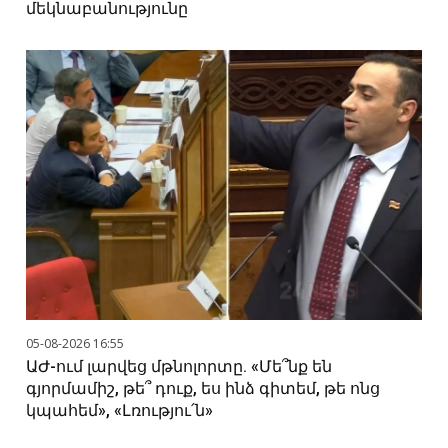
մեկնաբանությունը
05-08-2026 16:55
ԱԺ-ում լարվեց մթնոլորտը. «Մե՞նք են
գյորմամիշ, թե՞ դուք, ես ինձ գիտեմ, թե ոնց
կպահեմ», «Լռությու՛ն»