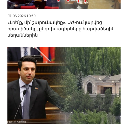
07-08-2026 10:59
«Լռե՛ք, մի՛ շարունակեք». ԱԺ-ում լարվեց
իրավիճակը, ընդդիմադիրները հարվածեցին
սեղաններին