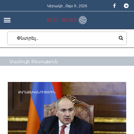
Կիրակի , Օգս 9 , 2026
Մամուլի Տեսություն
ՔԱՂԱՔԱԿԱՆՈՒԹՅՈՒՆ