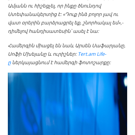
Ամյանն ու հիշեցչել, որ ինքը ծնունդով
Ստեփանակերտից է: «Դուք ինձ բոլոր լավ ու
վատ օրերին բարձրացրել եք, շնորհակալ եմ»,-
դիմելով հանդիսատեսին՝ ասել է նա:
Համերգին միացել են նաև Արսեն Սաֆարյանը,
Սոֆի Մխեյանը և ուրիշներ:
Tert.am Life-
ը
ներկայացնում է համերգի ֆոտոշարքը: