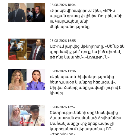
05-08-2026 18:04
«5 րոպե վիրավորում էին», «ՔՊ-ն
այսքան զուսպ չի լինի». Ռուբինյանի
ու Կարապետյանի
մեկնաբանությունը
05-08-2026 16:55
ԱԺ-ում լարվեց մթնոլորտը. «Մե՞նք են
գյորմամիշ, թե՞ դուք, ես ինձ գիտեմ,
թե ոնց կպահեմ», «Լռությու՛ն»
05-08-2026 13:06
«Երկարատև հիվանդությունից
հետո,այսօր կյանքից հեռացավ»․
Սիլվա Հակոբյանը ցավալի լուրով է
կիսվել
05-08-2026 12:52
Ընտրությունների օրը Մոսկվայից
Հայաստան ժամանած Հովհաննես
Սահակյանը շուրջ երեք ամիս չի
կարողանում վերադառնալ ՌԴ.
«Ժողովուրդ»