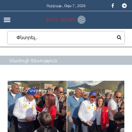
Ուրբաթ , Օգս 7 , 2026
Մամուլի Տեսություն
ՀԱՍԱՐԱԿՈՒԹՅՈՒՆ