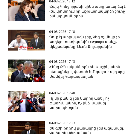
04-08-2026 18:12
Հայկ Կոնջորյանի կինն անդրադարձել է
Հայփոստում իր աշխատավարձի շուրջ
քննարկումներին
04-08-2026 17:48
Դուք էլ արքայազն չեք, ձեզ ոչ մեկը չի
թողելու ոստիկանին «мусор» ասեք․
Ալեքսանյանը՝ Լևոն Քոչարյանին
04-08-2026 17:43
Հենց ՔՊ-ականներն են Փաշինյանին
հեռացնելու, վստահ եմ՝ գալու է այդ օրը.
Սամվել Կարապետյան
04-08-2026 17:40
Ոչ մի բան էլ չեն կարող անել, ոչ
Ծառուկյանին, ոչ ինձ. Սամվել
Կարապետյան
04-08-2026 17:27
Ես գժի թղթով բանակից չեմ ազատվել.
Վահագն Ալեքսանյան