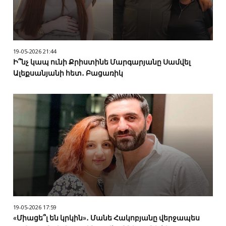
19-05-2026 21:44
Ի՞նչ կապ ունի Քրիստինե Մարգարյանը Սամվել
Ալեքսանյանի հետ․ Բացառիկ
19-05-2026 17:59
«Միացե՞լ են կրկին»․ Մանե Հակոբյանը վերջապես