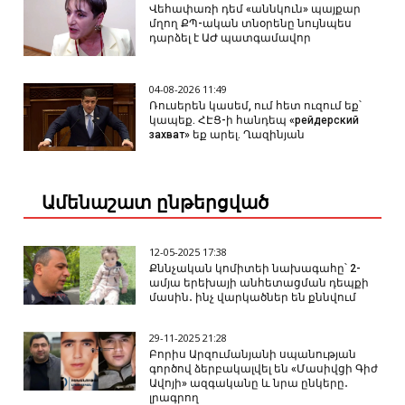
Վեհափառի դեմ «աննկուն» պայքար
մղող ՔՊ-ական տնօրենը նույնպես
դարձել է ԱԺ պատգամավոր
04-08-2026 11:49
Ռուսերեն կասեմ, ում հետ ուզում եք՝
կապեք. ՀԷՑ-ի հանդեպ «рейдерский
захват» եք արել. Ղազինյան
Ամենաշատ ընթերցված
12-05-2025 17:38
Քննչական կոմիտեի նախագահը՝ 2-
ամյա երեխայի անհետացման դեպքի
մասին․ ինչ վարկածներ են քննվում
29-11-2025 21:28
Բորիս Արզումանյանի սպանության
գործով ձերբակալվել են «Մասիվցի Գիժ
Ավոյի» ազգականը և նրա ընկերը․
լրագրող