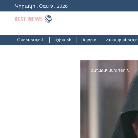
Կիրակի , Օգս 9 , 2026
Տնտեսություն
Աշխարհ
Սպորտ
Հասարակությո
ՔԱՂԱՔԱԿԱՆՈՒԹՅՈՒՆ