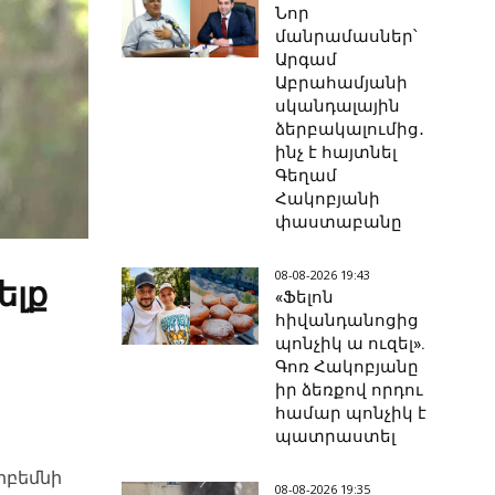
Նոր
մանրամասներ՝
Արգամ
Աբրահամյանի
սկանդալային
ձերբակալումից․
ինչ է հայտնել
Գեղամ
Հակոբյանի
փաստաբանը
08-08-2026 19:43
ելք
«Ֆելոն
հիվանդանոցից
պոնչիկ ա ուզել».
Գոռ Հակոբյանը
իր ձեռքով որդու
համար պոնչիկ է
պատրաստել
րբեմնի
08-08-2026 19:35