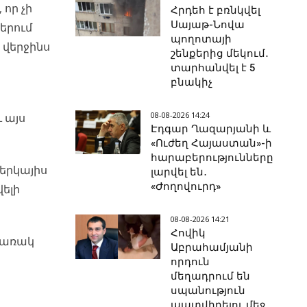
որ չի
Հրդեհ է բռնկվել
Սայաթ-Նովա
երում
պողոտայի
է վերջինս
շենքերից մեկում․
տարհանվել է 5
բնակիչ
08-08-2026 14:24
 այս
Էդգար Ղազարյանի և
«Ուժեղ Հայաստան»-ի
հարաբերությունները
ներկայիս
լարվել են․
«Ժողովուրդ»
վելի
08-08-2026 14:21
Հովիկ
անառակ
Աբրահամյանի
որդուն
մեղադրում են
սպանություն
պատվիրելու մեջ․