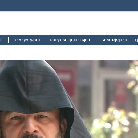
Մ
ւն
Առողջություն
Քաղաքականություն
Շոու-Բիզնես