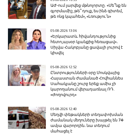
ԱԺ-ում լարվեց մթնոլորտը. «Մե՞նք են
գյորմամիշ, թե՞ դուք, ես ինձ գիտեմ,
թե ոնց կպահեմ», «Լռությու՛ն»
05-08-2026 13:06
«Երկարատև հիվանդությունից
հետո,այսօր կյանքից հեռացավ»․
Սիլվա Հակոբյանը ցավալի լուրով է
կիսվել
05-08-2026 12:52
Ընտրությունների օրը Մոսկվայից
Հայաստան ժամանած Հովհաննես
Սահակյանը շուրջ երեք ամիս չի
կարողանում վերադառնալ ՌԴ.
«Ժողովուրդ»
05-08-2026 12:40
Մեղվի փեթակների տեղափոխման
ժամանակ մեղուները խայթել են 74-
ամյա վարորդին․ նա տեղում
մահացել է