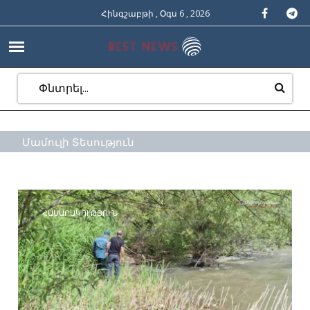
Հինգշաբթի , Օգս 6 , 2026
Մամուլի Տեսություն
ՀԱՍԱՐԱԿՈՒԹՅՈՒՆ