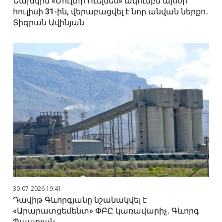
Նախկին «Մուլտի Ուելնես» ակումբն այսօր՝
հուլիսի 31-ին, վերաբացվել է նոր անվան ներքո․
Տիգրան Ավինյան
30-07-2026 19:41
Դավիթ Գևորգյանը նշանակվել է
«Արարատցեմենտ» ՓԲԸ կառավարիչ․ Գևորգ
Պապոյան