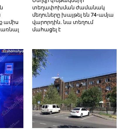
Մեղվի փեթակների
ն
տեղափոխման ժամանակ
ս
մեղուները խայթել են 74-ամյա
ք ամիս
վարորդին․ նա տեղում
դառնալ
մահացել է