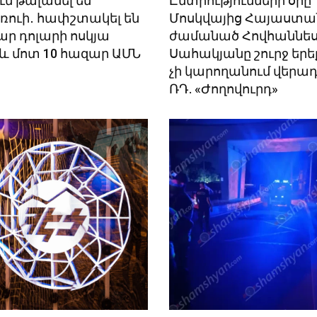
մ թալանել են
Ընտրությունների օրը
ռուի․ հափշտակել են
Մոսկվայից Հայաստա
ար դոլարի ոսկյա
ժամանած Հովհաննե
և մոտ 10 հազար ԱՄՆ
Սահակյանը շուրջ երե
չի կարողանում վերա
ՌԴ. «Ժողովուրդ»