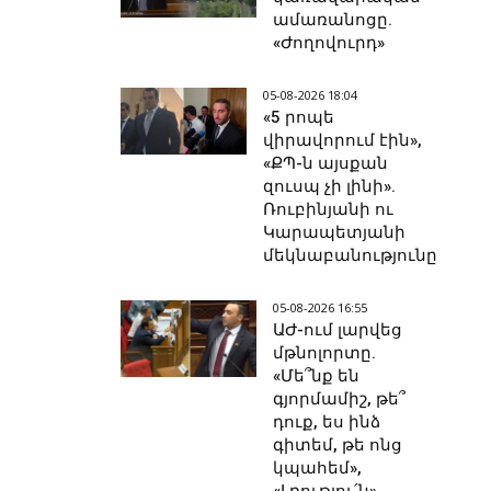
ամառանոցը.
«Ժողովուրդ»
05-08-2026 18:04
«5 րոպե
վիրավորում էին»,
«ՔՊ-ն այսքան
զուսպ չի լինի».
Ռուբինյանի ու
Կարապետյանի
մեկնաբանությունը
05-08-2026 16:55
ԱԺ-ում լարվեց
մթնոլորտը.
«Մե՞նք են
գյորմամիշ, թե՞
դուք, ես ինձ
գիտեմ, թե ոնց
կպահեմ»,