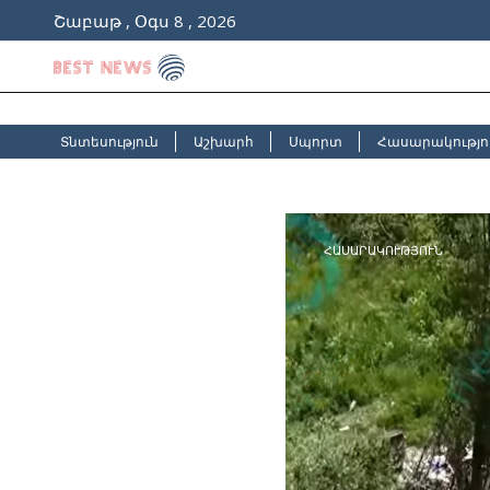
Շաբաթ , Օգս 8 , 2026
Տնտեսություն
Աշխարհ
Սպորտ
Հասարակությո
ՀԱՍԱՐԱԿՈՒԹՅՈՒՆ