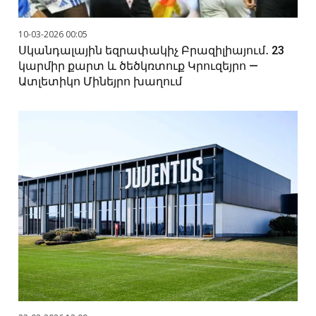
10-03-2026 00:05
Սկանդալային եզրափակիչ Բրազիլիայում․ 23
կարմիր քարտ և ծեծկռտուք Կրուզեյրո —
Ատլետիկո Մինեյրո խաղում