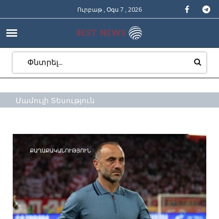
Ուրբաթ , Օգս 7 , 2026
Մամուլի Տեսություն
ՔԱՂԱՔԱԿԱՆՈՒԹՅՈՒՆ