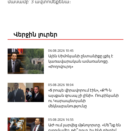
մասամբ՝ 3 ավտոմեքենա։
Վերջին լուրեր
06-08-2026 10:45
Ալեն Սիմոնյանի ընտանիքը լքել է
կառավարական ամառանոցը.
«Ժողովուրդ»
05-08-2026 18:04
«5 րոպե վիրավորում էին», «ՔՊ-ն
այսքան զուսպ չի լինի». Ռուբինյանի
ու Կարապետյանի
մեկնաբանությունը
05-08-2026 16:55
ԱԺ-ում լարվեց մթնոլորտը. «Մե՞նք են
գյորմամիշ, թե՞ դուք, ես ինձ գիտեմ,