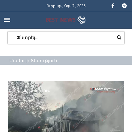
Ուրբաթ , Օգս 7 , 2026
Մամուլի Տեսություն
ՀԱՍԱՐԱԿՈՒԹՅՈՒՆ