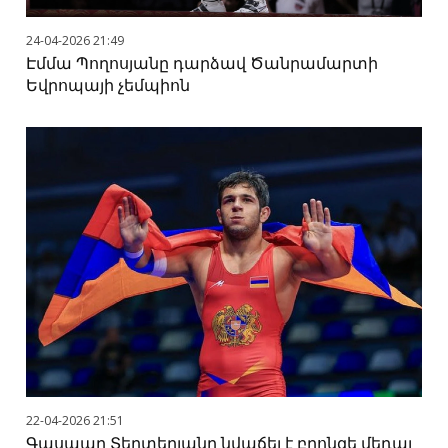
24-04-2026 21:49
Էմմա Պողոսյանը դարձավ Ծանրամարտի
Եվրոպայի չեմպիոն
22-04-2026 21:51
Գասպար Տերտերյանը նվաճել է բրոնզե մեդալ