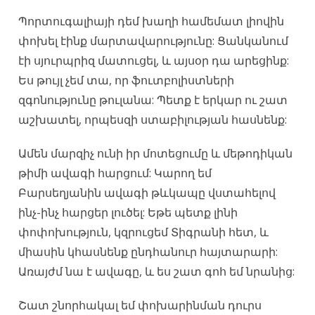
Պորտուգալիայի դեմ խաղի համեմատ լիովին
փոխել էինք մարտավարությունը: Ցանկանում
էի սյուրպրիզ մատուցել, և այսօր դա արեցինք:
Ես թույլ չեմ տա, որ ֆուտբոլիստների
զգոնությունը թուլանա: Պետք է երկար ու շատ
աշխատել, որպեսզի ստաբիլության հասնենք:
Ամեն մարզիչ ունի իր մոտեցումը և մեթոդիկան
թիմի ավագի հարցում: Կարող եմ
Բարսեղյանին ավագի թևկապը վստահելով
ինչ-ինչ հարցեր լուծել: Եթե պետք լինի
փոփոխություն, կզրուցեմ Տիգրանի հետ, և
միասին կհասնենք ընդհանուր հայտարարի:
Առայժմ նա է ավագը, և ես շատ գոհ եմ նրանից:
Շատ շնորհակալ եմ փոխարինման դուրս