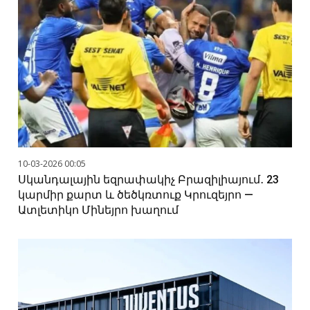
10-03-2026 00:05
Սկանդալային եզրափակիչ Բրազիլիայում․ 23
կարմիր քարտ և ծեծկռտուք Կրուզեյրո —
Ատլետիկո Մինեյրո խաղում