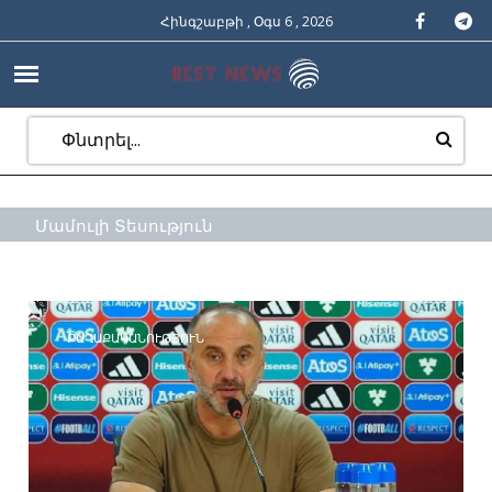
Հինգշաբթի , Օգս 6 , 2026
Մամուլի Տեսություն
ՔԱՂԱՔԱԿԱՆՈՒԹՅՈՒՆ