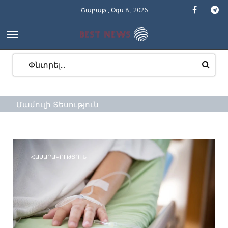
Շաբաթ , Օգս 8 , 2026
Մամուլի Տեսություն
ՀԱՍԱՐԱԿՈՒԹՅՈՒՆ