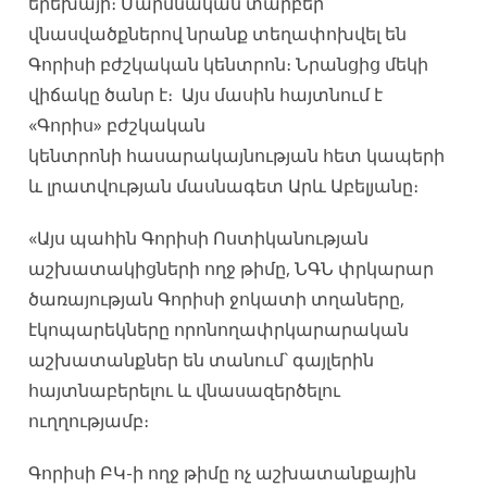
երեխայի։ Մարմնական տարբեր
վնասվածքներով նրանք տեղափոխվել են
Գորիսի բժշկական կենտրոն։ Նրանցից մեկի
վիճակը ծանր է։ Այս մասին հայտնում է
«Գորիս» բժշկական
կենտրոնի հասարակայնության հետ կապերի
և լրատվության մասնագետ Արև Աբելյանը։
«Այս պահին Գորիսի Ոստիկանության
աշխատակիցների ողջ թիմը, ՆԳՆ փրկարար
ծառայության Գորիսի ջոկատի տղաները,
էկոպարեկները որոնողափրկարարական
աշխատանքներ են տանում` գայլերին
հայտնաբերելու և վնասազերծելու
ուղղությամբ։
Գորիսի ԲԿ-ի ողջ թիմը ոչ աշխատանքային