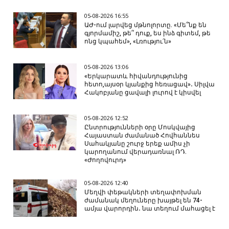
05-08-2026 16:55
ԱԺ-ում լարվեց մթնոլորտը. «Մե՞նք են
գյորմամիշ, թե՞ դուք, ես ինձ գիտեմ, թե
ոնց կպահեմ», «Լռությու՛ն»
05-08-2026 13:06
«Երկարատև հիվանդությունից
հետո,այսօր կյանքից հեռացավ»․ Սիլվա
Հակոբյանը ցավալի լուրով է կիսվել
05-08-2026 12:52
Ընտրությունների օրը Մոսկվայից
Հայաստան ժամանած Հովհաննես
Սահակյանը շուրջ երեք ամիս չի
կարողանում վերադառնալ ՌԴ.
«Ժողովուրդ»
05-08-2026 12:40
Մեղվի փեթակների տեղափոխման
ժամանակ մեղուները խայթել են 74-
ամյա վարորդին․ նա տեղում մահացել է