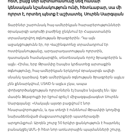
հետ, բայց մեր արտահանումը մեզ համար
կենսական նշանակություն ունի, հետևաբար, սա մի
ոլորտ է, որտեղ պետք է աշխատել. Սուրեն Սարգսյան
Տարիներ շարունակ հայ-ամերիկյան հարաբերությունների
օրակարգի առյուծի բաժինը ընկնում էր Հայաստանին
տրամադրվող օգնության ծրագրերին։ Դա այն
աջակցությունն էր, որ Վաշինգտոնը տրամադրում էր
ոստիկանությանը, արդարադատության ոլորտին,
դատական համակարգին, տնտեսական որոշ ծրագրերին և
այլն։ Հիմա, երբ Թրամփը էապես կրճատեց արտաքին
օգնությունը, հայ-ամերիկյան երկկողմ օրակարգն ավելի
սնանկ դարձավ։ Եթե ամերիկյան օգնության ծրագրերն այլևս
չեն քննարկվում, USAID-ն այլևս չկա, ապա
փոխգործակցության ոլորտներն էլ էապես նվազել են։ Այս
մասին Ֆեյսբուքի իր էջում գրել է միջազգայնագետ Սուրեն
Սարգսյանը: «Սակայն այսօր բացվում է նոր
հնարավորություն, և դա տեղի է ունենում Թրամփի կողմից
նախաձեռնված մաքսատուրքերի պատերազմի
արդյունքում։ Արդեն շուրջ 50 երկիր ցանկություն է հայտնել
բանակցել ԱՄՆ-ի հետ նոր առևտրային պայմանների շուրջ,