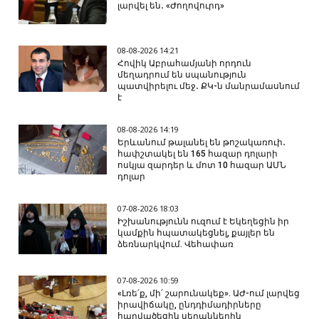
լարվել են․ «Ժողովուրդ»
08-08-2026 14:21
Հովիկ Աբրահամյանի որդուն
մեղադրում են սպանություն
պատվիրելու մեջ․ ՔԿ-ն մանրամասնում
է
08-08-2026 14:19
Երևանում թալանել են թոշակառուի․
հափշտակել են 165 հազար դոլարի
ոսկյա զարդեր և մոտ 10 հազար ԱՄՆ
դոլար
07-08-2026 18:03
Իշխանությունն ուզում է Եկեղեցին իր
կամքին հպատակեցնել, քայլեր են
ձեռնարկվում. Վեհափառ
07-08-2026 10:59
«Լռե՛ք, մի՛ շարունակեք». ԱԺ-ում լարվեց
իրավիճակը, ընդդիմադիրները
հարվածեցին սեղաններին