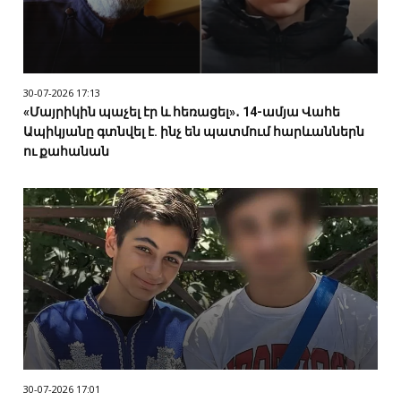
30-07-2026 17:13
«Մայրիկին պաչել էր և հեռացել»․ 14-ամյա Վահե
Ապիկյանը գտնվել է. ինչ են պատմում հարևաններն
ու քահանան
30-07-2026 17:01