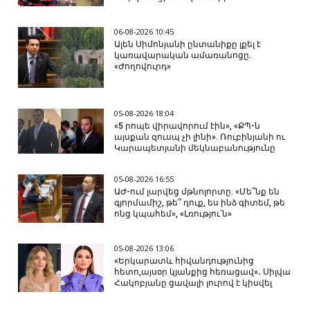
06-08-2026 10:45
Ալեն Սիմոնյանի ընտանիքը լքել է
կառավարական ամառանոցը.
«Ժողովուրդ»
05-08-2026 18:04
«5 րոպե վիրավորում էին», «ՔՊ-ն
այսքան զուսպ չի լինի». Ռուբինյանի ու
Կարապետյանի մեկնաբանությունը
05-08-2026 16:55
ԱԺ-ում լարվեց մթնոլորտը. «Մե՞նք են
գյորմամիշ, թե՞ դուք, ես ինձ գիտեմ, թե
ոնց կպահեմ», «Լռությու՛ն»
05-08-2026 13:06
«Երկարատև հիվանդությունից
հետո,այսօր կյանքից հեռացավ»․ Սիլվա
Հակոբյանը ցավալի լուրով է կիսվել