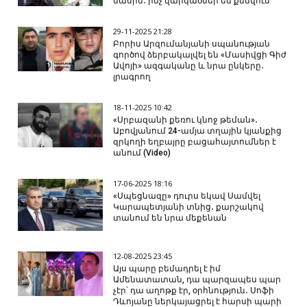
մասին․ ինչ վարկածներ են քննվում
29-11-2025 21:28
Բորիս Արզումանյանի սպանության
գործով ձերբակալվել են «Մասիվցի Գիժ
Ավոյի» ազգականը և նրա ընկերը․
լրագրող
18-11-2025 10:42
«Սրբազանի քեռու կնոջ թեման»․
Աբովյանում 24-ամյա տղային կյանքից
զրկողի եղբայրը բացահայտումներ է
անում (Video)
17-06-2025 18:16
«Սպեցնազը» դուրս եկավ Սամվել
Կարապետյանի տնից․ քարշակով
տանում են նրա մեքենան
12-08-2025 23:45
Այս պարը բեմադրել է իմ
Ամենատատան, դա պարզապես պար
չէր՝ դա աղոթք էր, օրհնություն․ Սոֆի
Դևոյանը ներկայացրել է հարսի պարի